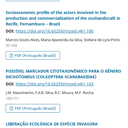
Socioeconomic profile of the actors involved in the
production and commercialization of the zoohandicraft in
Recife, Pernambuco – Brazil
DOI:
https://doi.org/10.65259/rnzool.v4i1.100
Marcos Souto Alves, Maria Aparecida da Silva, Stefane de Lyra Pinto
97-104
PDF (Português (Brasil))
POSSÍVEL MARCADOR CITOTAXONÔMICO PARA O GÊNERO
DICHOTOMIUS (COLEOPTERA SCARABAEIDAE)
DOI:
https://doi.org/10.65259/rnzool.v4i1.103
J.M. Nascimento, F.A.B. Silva, R.C. Moura, M.F. Rocha
105-111
PDF (Português (Brasil))
LIBERAÇÃO ECOLÓGICA DE ESPÉCIE INVASORA