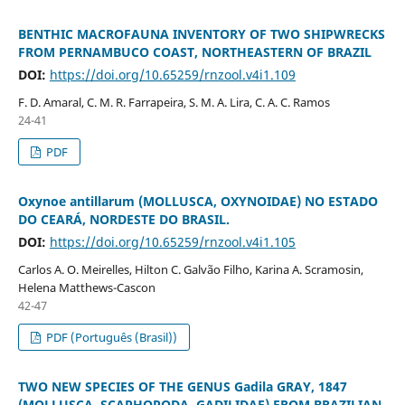
BENTHIC MACROFAUNA INVENTORY OF TWO SHIPWRECKS
FROM PERNAMBUCO COAST, NORTHEASTERN OF BRAZIL
DOI:
https://doi.org/10.65259/rnzool.v4i1.109
F. D. Amaral, C. M. R. Farrapeira, S. M. A. Lira, C. A. C. Ramos
24-41
PDF
Oxynoe antillarum (MOLLUSCA, OXYNOIDAE) NO ESTADO
DO CEARÁ, NORDESTE DO BRASIL.
DOI:
https://doi.org/10.65259/rnzool.v4i1.105
Carlos A. O. Meirelles, Hilton C. Galvão Filho, Karina A. Scramosin,
Helena Matthews-Cascon
42-47
PDF (Português (Brasil))
TWO NEW SPECIES OF THE GENUS Gadila GRAY, 1847
(MOLLUSCA, SCAPHOPODA, GADILIDAE) FROM BRAZILIAN