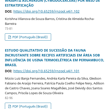
WRIGHTII ASCHERSON (CYMODOCEACEAE) POR MEIO DE
ESTRATIFICAÇÃO
DOI:
https://doi.org/10.65259/rnzool.v4i1.102
Kcrishna Vilanova de Souza Barros, Cristina de Almeida Rocha-
Barreira
73-81
PDF (Português (Brasil))
ESTUDO QUALITATIVO DE SUCESSÃO DA FAUNA
INCRUSTANTE SOBRE RECIFES ARTIFICIAIS EM ÁREA SOB
INFLUÊNCIA DE USINA TERMOELÉTRICA EM PERNAMBUCO,
BRASIL
DOI:
https://doi.org/10.65259/rnzool.v4i1.101
Múcio Luiz Banja Fernandes, Andréa Karla Pereira da Silva, Gledson
Fabiano de Araújo Ferreira, Patrícia Paula Coelho Felipe Nery, Adilson
de Castro Chaves, Joana Soares Magalhães, José Deividy dos Santos
Campos, Priscila Lopes de Souza Oliveira
82-96
PDF (Português (Brasil))